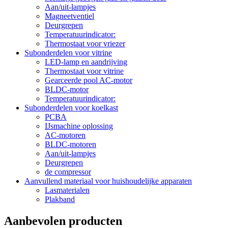
Aan/uit-lampjes
Magneetventiel
Deurgrepen
Temperatuurindicator:
Thermostaat voor vriezer
Subonderdelen voor vitrine
LED-lamp en aandrijving
Thermostaat voor vitrine
Gearceerde pool AC-motor
BLDC-motor
Temperatuurindicator:
Subonderdelen voor koelkast
PCBA
IJsmachine oplossing
AC-motoren
BLDC-motoren
Aan/uit-lampjes
Deurgrepen
de compressor
Aanvullend materiaal voor huishoudelijke apparaten
Lasmaterialen
Plakband
Aanbevolen producten