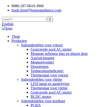
0086-187-0610-3966
frank.feng@hopesappliance.com
English
Thuis
Producten
Subonderdelen voor vriezer
Gearceerde pool AC-motor
Montage gebogen glas en glazen deur
Aan/uit-lampjes
Magneetventiel
Deurgrepen
Temperatuurindicator:
Thermostaat voor vriezer
Subonderdelen voor vitrine
LED-lamp en aandrijving
Thermostaat voor vitrine
Gearceerde pool AC-motor
BLDC-motor
Subonderdelen voor koelkast
PCBA