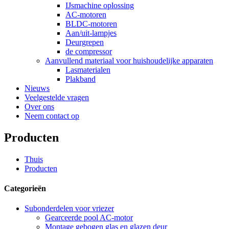
IJsmachine oplossing
AC-motoren
BLDC-motoren
Aan/uit-lampjes
Deurgrepen
de compressor
Aanvullend materiaal voor huishoudelijke apparaten
Lasmaterialen
Plakband
Nieuws
Veelgestelde vragen
Over ons
Neem contact op
Producten
Thuis
Producten
Categorieën
Subonderdelen voor vriezer
Gearceerde pool AC-motor
Montage gebogen glas en glazen deur